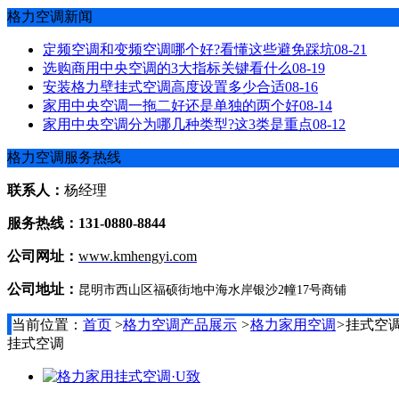
格力空调新闻
定频空调和变频空调哪个好?看懂这些避免踩坑
08-21
选购商用中央空调的3大指标关键看什么
08-19
安装格力壁挂式空调高度设置多少合适
08-16
家用中央空调一拖二好还是单独的两个好
08-14
家用中央空调分为哪几种类型?这3类是重点
08-12
格力空调服务热线
联系人：
杨经理
服务热线：131-0880-8844
公司网址：
www.kmhengyi.com
公司地址：
昆明市西山区福硕街地中海水岸银沙2幢17号商铺
当前位置：
首页
>
格力空调产品展示
>
格力家用空调
>
挂式空
挂式空调