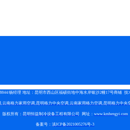
-8844/杨经理
地址：
昆明市西山区福硕街地中海水岸银沙2幢17号商铺
技
调
,
云南格力家用空调
,
昆明格力中央空调
,
云南家用格力空调
,
昆明
格力中央
版权所有：
昆明恒益制冷设备工程有限公司
网址：
www.kmhengyi.com
备案号：
滇ICP备2021005276号-3