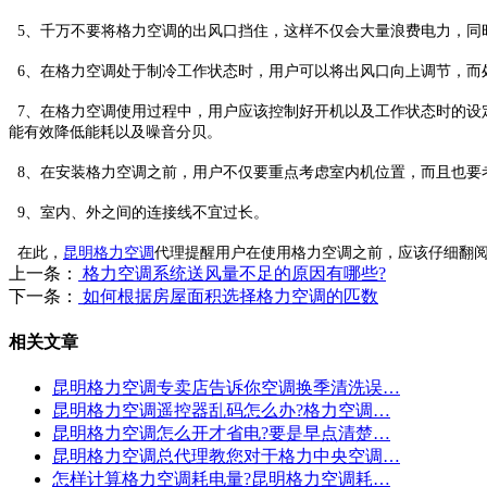
5、千万不要将格力空调的出风口挡住，这样不仅会大量浪费电力，同
6、在格力空调处于制冷工作状态时，用户可以将出风口向上调节，而
7、在格力空调使用过程中，用户应该控制好开机以及工作状态时的设
能有效降低能耗以及噪音分贝。
8、在安装格力空调之前，用户不仅要重点考虑室内机位置，而且也要
9、室内、外之间的连接线不宜过长。
在此，
昆明格力空调
代理提醒用户在使用格力空调之前，应该仔细翻
上一条：
格力空调系统送风量不足的原因有哪些?
下一条：
如何根据房屋面积选择格力空调的匹数
相关文章
昆明格力空调专卖店告诉你空调换季清洗误…
昆明格力空调遥控器乱码怎么办?格力空调…
昆明格力空调怎么开才省电?要是早点清楚…
昆明格力空调总代理教您对于格力中央空调…
怎样计算格力空调耗电量?昆明格力空调耗…